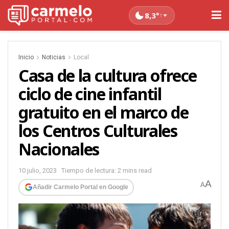
8,3°
↑
Inicio
Noticias
Local
Casa de la cultura ofrece
ciclo de cine infantil
gratuito en el marco de
los Centros Culturales
Nacionales
10 julio, 2023
Tiempo de lectura: 2 mins read
A
A
Añadir Carmelo Portal en Google