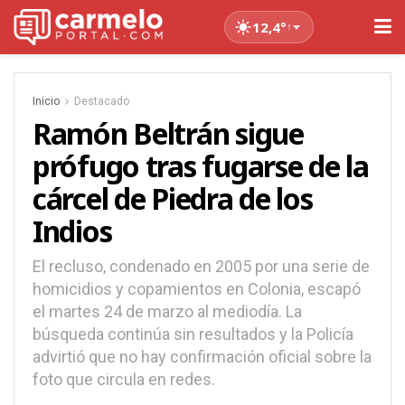
12,4°
↑
Inicio
Destacado
Ramón Beltrán sigue
prófugo tras fugarse de la
cárcel de Piedra de los
Indios
El recluso, condenado en 2005 por una serie de
homicidios y copamientos en Colonia, escapó
el martes 24 de marzo al mediodía. La
búsqueda continúa sin resultados y la Policía
advirtió que no hay confirmación oficial sobre la
foto que circula en redes.