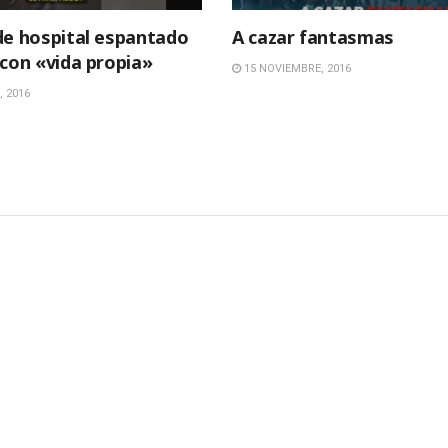
de hospital espantado
A cazar fantasmas
 con «vida propia»
15 NOVIEMBRE, 2016
 2016