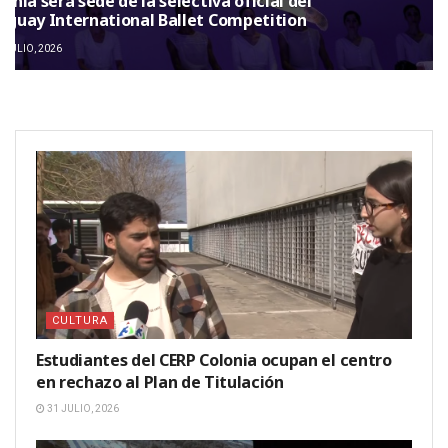
lonia será sede de la selectiva oficial del
uguay International Ballet Competition
 JULIO, 2026
CULTURA
Estudiantes del CERP Colonia ocupan el centro
en rechazo al Plan de Titulación
31 JULIO, 2026