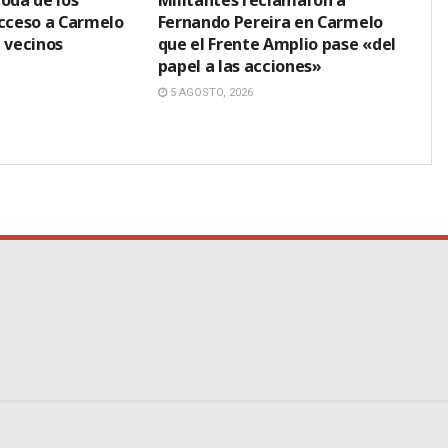
oda de los
Militantes reclamaron a
acceso a Carmelo
Fernando Pereira en Carmelo
 vecinos
que el Frente Amplio pase «del
papel a las acciones»
5 AGOSTO, 2026