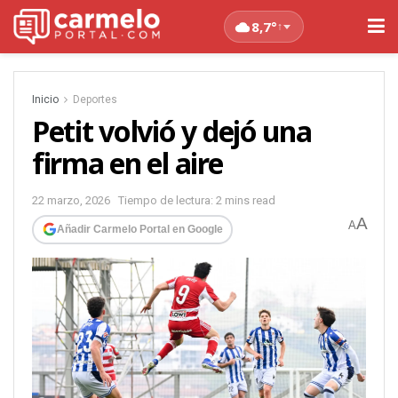
8,7°
↑
Inicio
Deportes
Petit volvió y dejó una
firma en el aire
22 marzo, 2026
Tiempo de lectura: 2 mins read
A
A
Añadir Carmelo Portal en Google