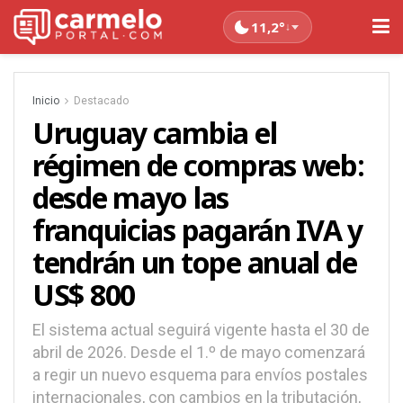
11,2°
↓
Inicio
Destacado
Uruguay cambia el
régimen de compras web:
desde mayo las
franquicias pagarán IVA y
tendrán un tope anual de
US$ 800
El sistema actual seguirá vigente hasta el 30 de
abril de 2026. Desde el 1.º de mayo comenzará
a regir un nuevo esquema para envíos postales
internacionales, con cambios en la tributación,