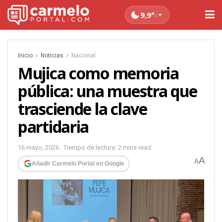
9,9°
↓
Inicio
Noticias
Nacional
Mujica como memoria
pública: una muestra que
trasciende la clave
partidaria
16 mayo, 2026
Tiempo de lectura: 2 mins read
A
A
Añadir Carmelo Portal en Google