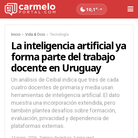
10,1°
↓
Inicio
Vida & Ocio
Tecnología
La inteligencia artificial ya
forma parte del trabajo
docente en Uruguay
Un análisis de Ceibal indica que tres de cada
cuatro docentes de primaria y media usan
herramientas de inteligencia artificial. El dato
muestra una incorporación extendida, pero
también plantea desafíos sobre formación,
evaluación, privacidad y dependencia de
plataformas externas.
14 mayo, 2026
Tiempo de lectura: 5 mins read