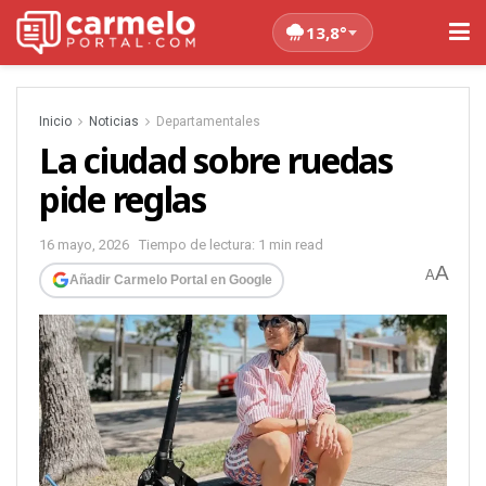
13,8°
Inicio
Noticias
Departamentales
La ciudad sobre ruedas
pide reglas
16 mayo, 2026
Tiempo de lectura: 1 min read
A
A
Añadir Carmelo Portal en Google