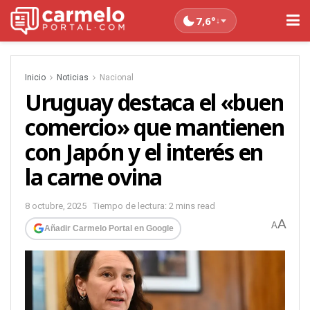
7,6°
↓
Inicio
Noticias
Nacional
Uruguay destaca el «buen
comercio» que mantienen
con Japón y el interés en
la carne ovina
8 octubre, 2025
Tiempo de lectura: 2 mins read
A
A
Añadir Carmelo Portal en Google