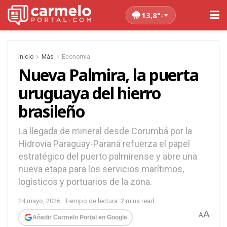
13,8°
↓
Inicio
Más
Economía
Nueva Palmira, la puerta
uruguaya del hierro
brasileño
La llegada de mineral desde Corumbá por la
Hidrovía Paraguay-Paraná refuerza el papel
estratégico del puerto palmirense y abre una
nueva etapa para los servicios marítimos,
logísticos y portuarios de la zona.
24 mayo, 2026
Tiempo de lectura: 2 mins read
A
A
Añadir Carmelo Portal en Google