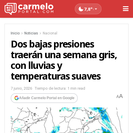
7,8°
↓
Inicio
Noticias
Nacional
Dos bajas presiones
traerán una semana gris,
con lluvias y
temperaturas suaves
7 junio, 2026
Tiempo de lectura: 1 min read
A
A
Añadir Carmelo Portal en Google