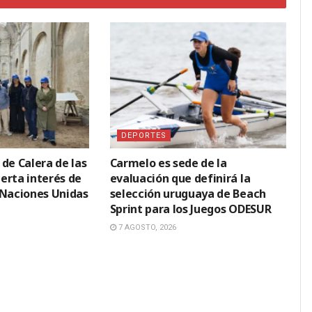
DEPORTES
de Calera de las
Carmelo es sede de la
erta interés de
evaluación que definirá la
 Naciones Unidas
selección uruguaya de Beach
Sprint para los Juegos ODESUR
7 AGOSTO, 2026