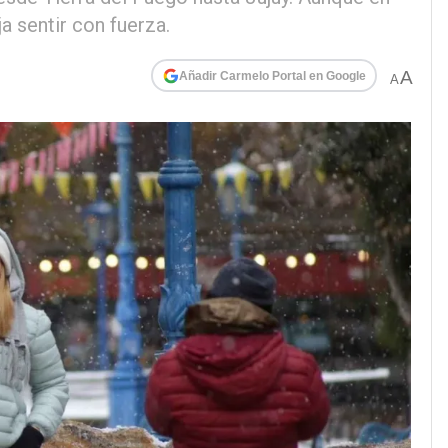
a sentir con fuerza.
A
Añadir Carmelo Portal en Google
A