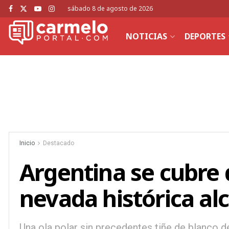
sábado 8 de agosto de 2026
NOTICIAS
DEPORTES
Inicio
Destacado
Argentina se cubre 
nevada histórica al
Una ola polar sin precedentes tiñe de blanco d