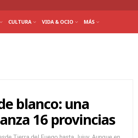
CULTURA
VIDA & OCIO
MÁS
de blanco: una
canza 16 provincias
esde Tierra del Fuego hasta Jujuy. Aunque en