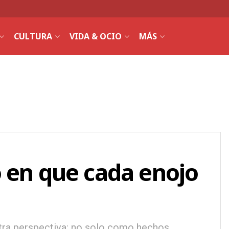
CULTURA
VIDA & OCIO
MÁS
 en que cada enojo
otra perspectiva: no solo como hechos