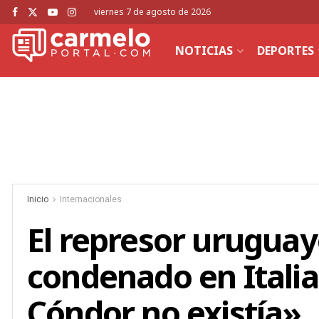
viernes 7 de agosto de 2026
NOTICIAS
DEPORTES
Inicio
Internacionales
El represor uruguay
condenado en Italia:
Cóndor no existía»