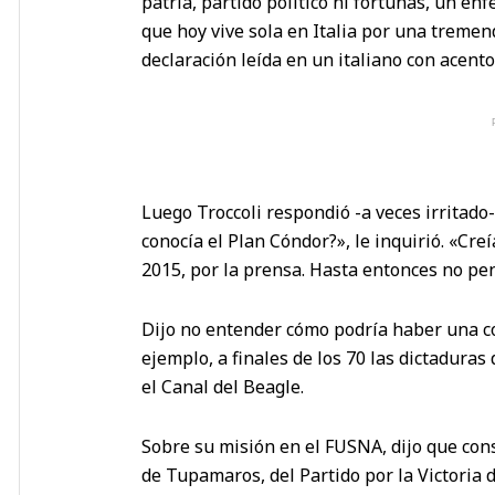
patria, partido político ni fortunas, un en
que hoy vive sola en Italia por una tremen
declaración leída en un italiano con acent
Luego Troccoli respondió -a veces irritado-
conocía el Plan Cóndor?», le inquirió. «Cre
2015, por la prensa. Hasta entonces no pe
Dijo no entender cómo podría haber una c
ejemplo, a finales de los 70 las dictaduras
el Canal del Beagle.
Sobre su misión en el FUSNA, dijo que cons
de Tupamaros, del Partido por la Victoria 