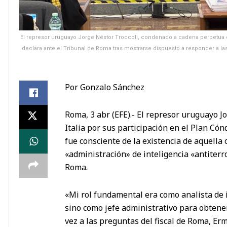
El represor uruguayo Jorge Néstor Troccoli, condenado a cadena perpetua en
declara ante el Tribunal de Roma tras mostrarse dispuesto a responder a las
Por Gonzalo Sánchez
Roma, 3 abr (EFE).- El represor uruguayo 
Italia por sus participación en el Plan Có
fue consciente de la existencia de aquella
«administración» de inteligencia «antiterr
Roma.
«Mi rol fundamental era como analista de i
sino como jefe administrativo para obten
vez a las preguntas del fiscal de Roma, Er