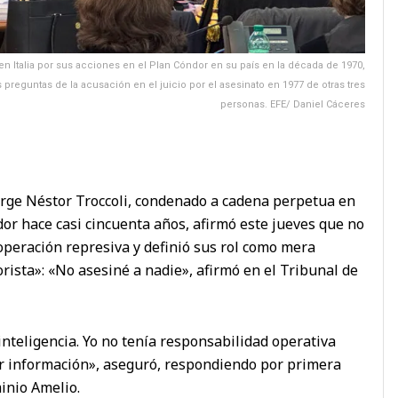
 Italia por sus acciones en el Plan Cóndor en su país en la década de 1970,
 preguntas de la acusación en el juicio por el asesinato en 1977 de otras tres
personas. EFE/ Daniel Cáceres
Jorge Néstor Troccoli, condenado a cadena perpetua en
ndor hace casi cincuenta años, afirmó este jueves que no
 operación represiva y definió sus rol como mera
orista»: «No asesiné a nadie», afirmó en el Tribunal de
nteligencia. Yo no tenía responsabilidad operativa
er información», aseguró, respondiendo por primera
minio Amelio.