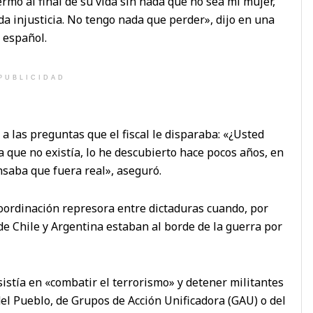
fermo al final de su vida sin nada que no sea mi mujer,
da injusticia. No tengo nada que perder», dijo en una
o español.
PUBLICIDAD
 a las preguntas que el fiscal le disparaba: «¿Usted
ía que no existía, lo he descubierto hace pocos años, en
nsaba que fuera real», aseguró.
oordinación represora entre dictaduras cuando, por
 de Chile y Argentina estaban al borde de la guerra por
istía en «combatir el terrorismo» y detener militantes
del Pueblo, de Grupos de Acción Unificadora (GAU) o del