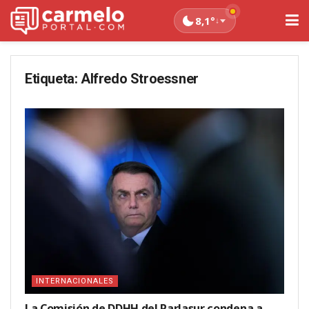
8,1°
↓
Etiqueta:
Alfredo Stroessner
INTERNACIONALES
La Comisión de DDHH del Parlasur condena a