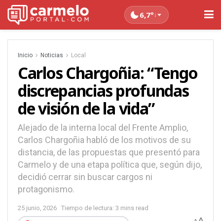
6,7°
↓
Inicio
Noticias
Local
Carlos Chargoñia: “Tengo
discrepancias profundas
de visión de la vida”
Alejado de la interna local del Frente Amplio,
Carlos Chargoñia habló de los motivos de su
distancia, de las propuestas que presentó para
Carmelo y de una etapa política que, según dijo,
decidió cerrar sin buscar cargos ni
protagonismo.
25 junio, 2026
Tiempo de lectura: 3 mins read
A