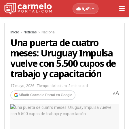
8,4°
↑
Inicio
Noticias
Nacional
Una puerta de cuatro
meses: Uruguay Impulsa
vuelve con 5.500 cupos de
trabajo y capacitación
17 mayo, 2026
Tiempo de lectura: 2 mins read
A
A
Añadir Carmelo Portal en Google