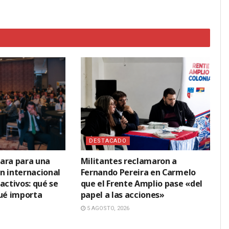
DESTACADO
ara para una
Militantes reclamaron a
n internacional
Fernando Pereira en Carmelo
activos: qué se
que el Frente Amplio pase «del
qué importa
papel a las acciones»
5 AGOSTO, 2026