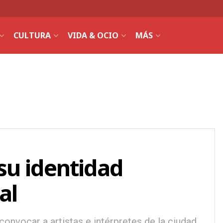
CULTURA
VIDA & OCIO
MÁS
su identidad
al
convocar a artistas e intérpretes de la ciudad.