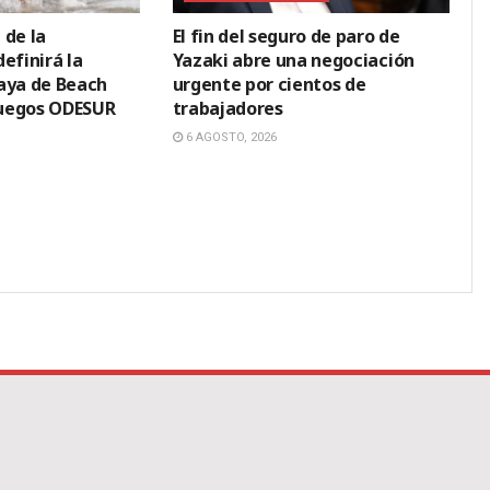
 de la
El fin del seguro de paro de
efinirá la
Yazaki abre una negociación
aya de Beach
urgente por cientos de
 Juegos ODESUR
trabajadores
6 AGOSTO, 2026