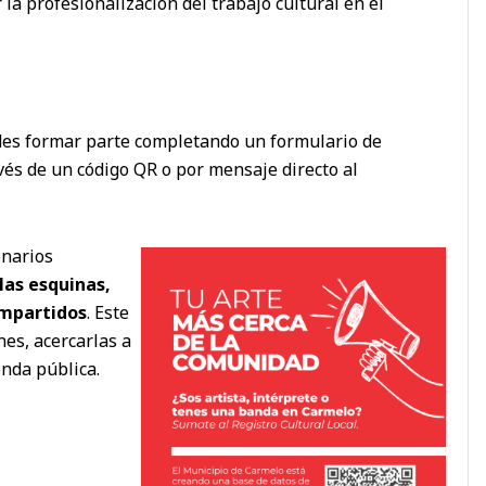
r la profesionalización del trabajo cultural en el
podes formar parte completando un formulario de
avés de un código QR o por mensaje directo al
enarios
 las esquinas,
ompartidos
. Este
es, acercarlas a
enda pública.