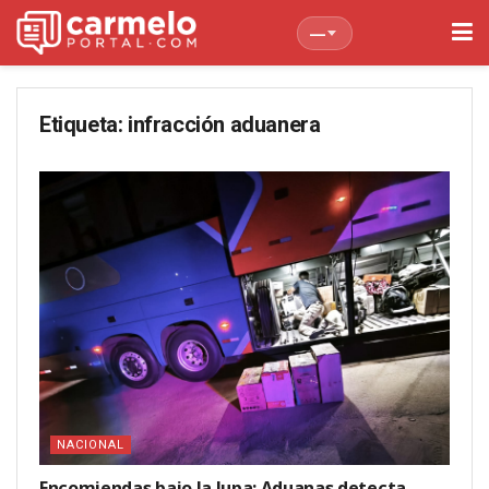
—
Etiqueta:
infracción aduanera
NACIONAL
Encomiendas bajo la lupa: Aduanas detecta