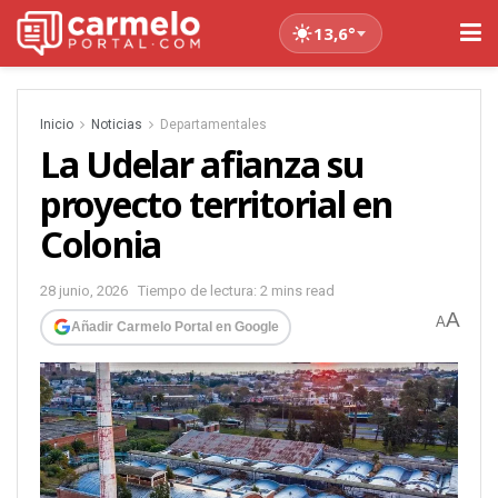
13,6°
Inicio
Noticias
Departamentales
La Udelar afianza su
proyecto territorial en
Colonia
28 junio, 2026
Tiempo de lectura: 2 mins read
A
A
Añadir Carmelo Portal en Google