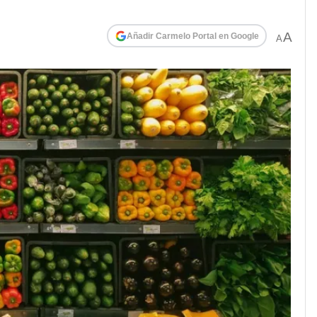
A
Añadir Carmelo Portal en Google
A