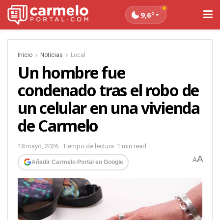
9,6°
Inicio
Noticias
Local
Un hombre fue
condenado tras el robo de
un celular en una vivienda
de Carmelo
18 mayo, 2026
Tiempo de lectura: 1 min read
A
A
Añadir Carmelo Portal en Google