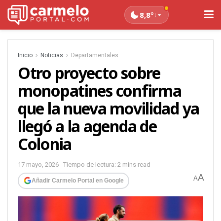
8,8°
↓
Inicio
Noticias
Departamentales
Otro proyecto sobre
monopatines confirma
que la nueva movilidad ya
llegó a la agenda de
Colonia
17 mayo, 2026
Tiempo de lectura: 2 mins read
A
A
Añadir Carmelo Portal en Google