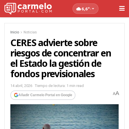
6,6°
↓
Inicio
Noticias
CERES advierte sobre
riesgos de concentrar en
el Estado la gestión de
fondos previsionales
14 abril, 2026
Tiempo de lectura: 1 min read
A
A
Añadir Carmelo Portal en Google