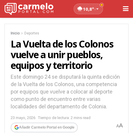
10,8°
↓
Inicio
Deportes
La Vuelta de los Colonos
vuelve a unir pueblos,
equipos y territorio
Este domingo 24 se disputará la quinta edición
de la Vuelta de los Colonos, una competencia
por equipos que vuelve a colocar al deporte
como punto de encuentro entre varias
localidades del departamento de Colonia.
23 mayo, 2026
Tiempo de lectura: 2 mins read
A
A
Añadir Carmelo Portal en Google