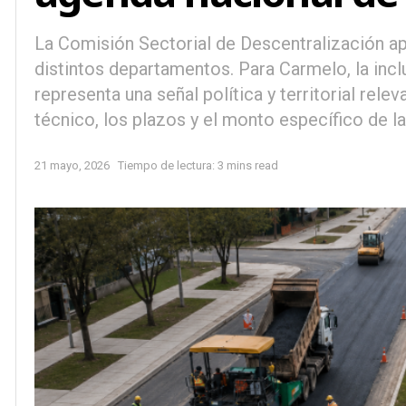
La Comisión Sectorial de Descentralización a
distintos departamentos. Para Carmelo, la incl
representa una señal política y territorial rel
técnico, los plazos y el monto específico de la
21 mayo, 2026
Tiempo de lectura: 3 mins read