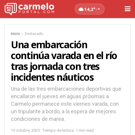
14,2°
↓
Inicio
Destacado
Una embarcación
continúa varada en el río
tras jornada con tres
incidentes náuticos
Una de las tres embarcaciones deportivas que
encallaron el jueves en aguas próximas a
Carmelo permanece este viernes varada, con
un tripulante a bordo, a la espera de mejores
condiciones de marea.
10 octubre, 2025
Tiempo de lectura: 1 min read