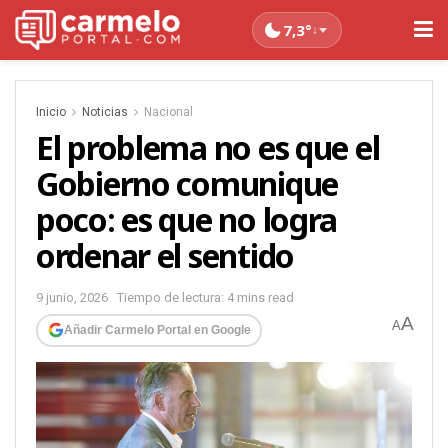
7,3°
↓
Inicio
Noticias
Nacional
El problema no es que el
Gobierno comunique
poco: es que no logra
ordenar el sentido
9 junio, 2026
Tiempo de lectura: 4 mins read
A
A
Añadir Carmelo Portal en Google