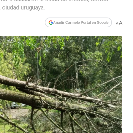
 ciudad uruguaya.
A
Añadir Carmelo Portal en Google
A