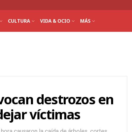
CULTURA
VIDA & OCIO
MÁS
vocan destrozos en
dejar víctimas
hora causaron la caída de árboles, cortes