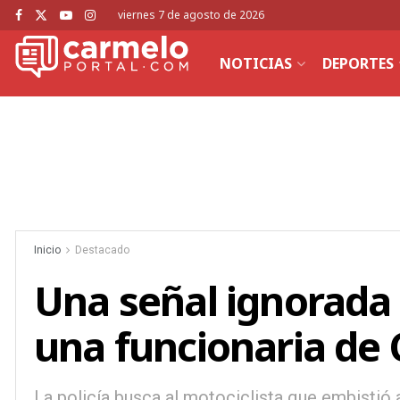
viernes 7 de agosto de 2026
NOTICIAS
DEPORTES
Inicio
Destacado
Una señal ignorada 
una funcionaria de
La policía busca al motociclista que embistió 