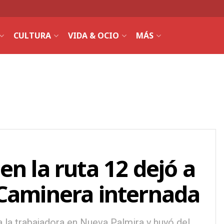
CULTURA
VIDA & OCIO
MÁS
en la ruta 12 dejó a
 Caminera internada
a la trabajadora en Nueva Palmira y huyó del