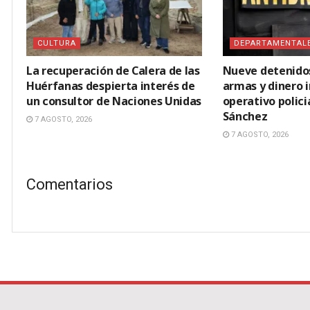
CULTURA
DEPARTAMENTAL
La recuperación de Calera de las
Nueve detenidos
Huérfanas despierta interés de
armas y dinero 
un consultor de Naciones Unidas
operativo polici
Sánchez
7 AGOSTO, 2026
7 AGOSTO, 2026
Comentarios