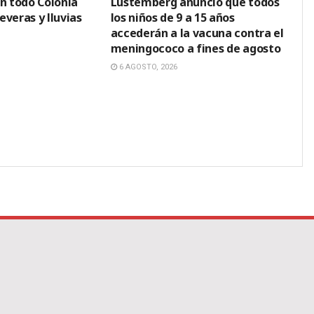
en todo Colonia
Lustemberg anunció que todos
veras y lluvias
los niños de 9 a 15 años
accederán a la vacuna contra el
meningococo a fines de agosto
6 AGOSTO, 2026