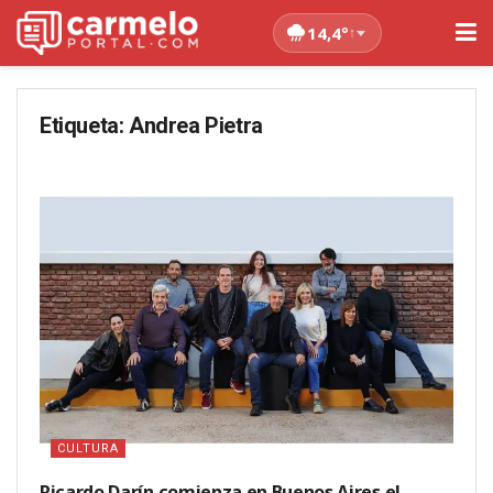
14,4°
↑
Etiqueta:
Andrea Pietra
CULTURA
Ricardo Darín comienza en Buenos Aires el