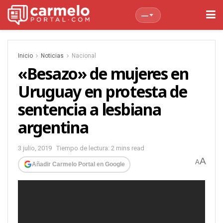
—
Inicio
Noticias
Nacional
«Besazo» de mujeres en
Uruguay en protesta de
sentencia a lesbiana
argentina
3 julio, 2019
Tiempo de lectura: 2 mins read
A
A
Añadir Carmelo Portal en Google