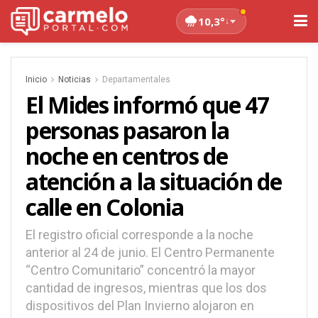
10,3°
↓
Inicio
Noticias
Departamentales
El Mides informó que 47
personas pasaron la
noche en centros de
atención a la situación de
calle en Colonia
El registro oficial corresponde a la noche
anterior al 24 de junio. El Centro Permanente
“Centro Comunitario” concentró la mayor
cantidad de ingresos, mientras que los dos
dispositivos del Plan Invierno alojaron en