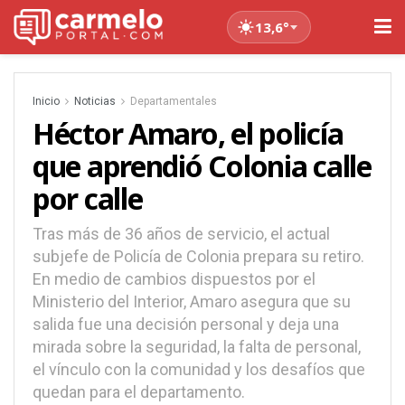
13,6°
Inicio
Noticias
Departamentales
Héctor Amaro, el policía
que aprendió Colonia calle
por calle
Tras más de 36 años de servicio, el actual
subjefe de Policía de Colonia prepara su retiro.
En medio de cambios dispuestos por el
Ministerio del Interior, Amaro asegura que su
salida fue una decisión personal y deja una
mirada sobre la seguridad, la falta de personal,
el vínculo con la comunidad y los desafíos que
quedan para el departamento.