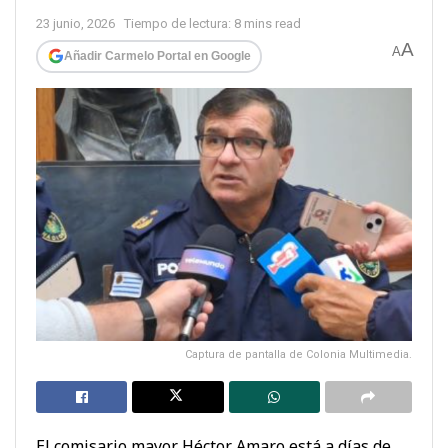
23 junio, 2026
Tiempo de lectura: 8 mins read
A
A
Añadir Carmelo Portal en Google
Captura de pantalla de Colonia Multimedia.
El comisario mayor Héctor Amaro está a días de