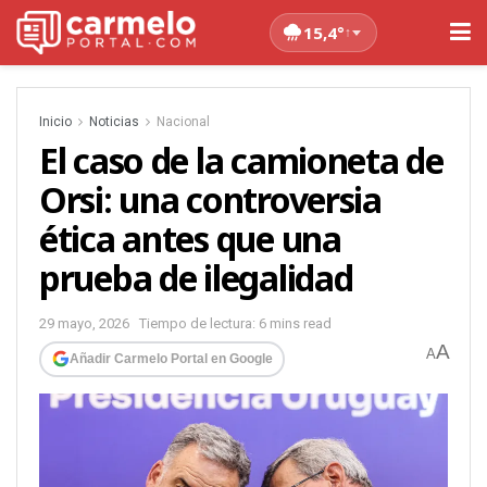
15,4°
↑
Inicio
Noticias
Nacional
El caso de la camioneta de
Orsi: una controversia
ética antes que una
prueba de ilegalidad
29 mayo, 2026
Tiempo de lectura: 6 mins read
A
A
Añadir Carmelo Portal en Google