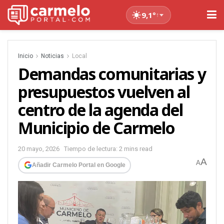
9,1°
↑
Inicio
Noticias
Local
Demandas comunitarias y
presupuestos vuelven al
centro de la agenda del
Municipio de Carmelo
20 mayo, 2026
Tiempo de lectura: 2 mins read
A
A
Añadir Carmelo Portal en Google