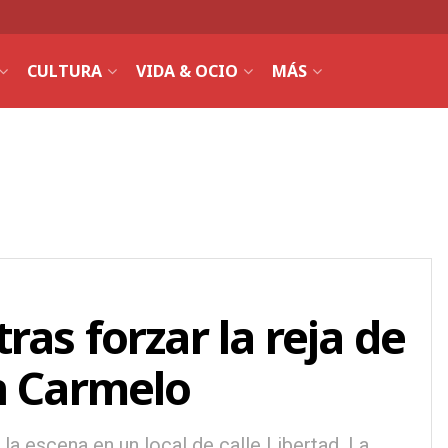
CULTURA
VIDA & OCIO
MÁS
as forzar la reja de
n Carmelo
 la escena en un local de calle Libertad. La