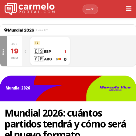
—
⚽
Mundial 2026
|
Hora UY
TE
JUL
JUL
FINAL
19
19
‹
🇪🇸
4
ESP
1
🇦🇷
DOM
DOM
6
ARG
0
6
Mundial 2026: cuántos
partidos tendrá y cómo será
el nuevo formato