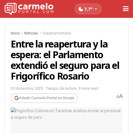
7,7°
↑
Inicio
Noticias
Departamentales
Entre la reapertura y la
espera: el Parlamento
extendió el seguro para el
Frigorífico Rosario
20 diciembre, 2025
Tiempo de lectura: 3 mins read
A
A
Añadir Carmelo Portal en Google