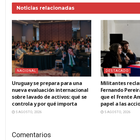
Noticias
relacionadas
NACIONAL
DESTACADO
Uruguay se prepara para una
Militantes recl
nueva evaluación internacional
Fernando Pereir
sobre lavado de activos: qué se
que el Frente A
controla y por qué importa
papel a las acci
5 AGOSTO, 2026
5 AGOSTO, 2026
Comentarios