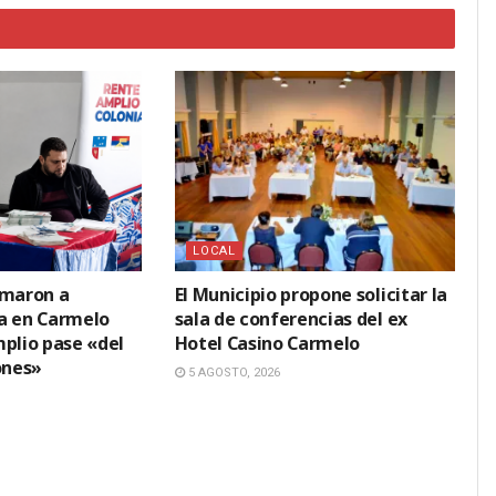
LOCAL
amaron a
El Municipio propone solicitar la
a en Carmelo
sala de conferencias del ex
mplio pase «del
Hotel Casino Carmelo
ones»
5 AGOSTO, 2026