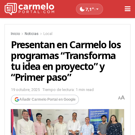
7,1°
↓
Inicio
Noticias
Local
Presentan en Carmelo los
programas “Transforma
tu idea en proyecto” y
“Primer paso”
19 octubre, 2025
Tiempo de lectura: 1 min read
A
A
Añadir Carmelo Portal en Google