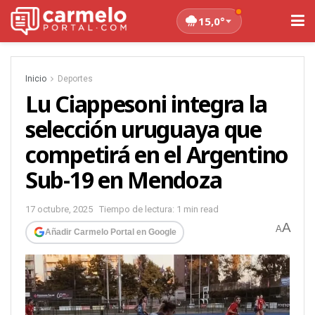
15,0°
Inicio
Deportes
Lu Ciappesoni integra la
selección uruguaya que
competirá en el Argentino
Sub-19 en Mendoza
17 octubre, 2025
Tiempo de lectura: 1 min read
A
A
Añadir Carmelo Portal en Google