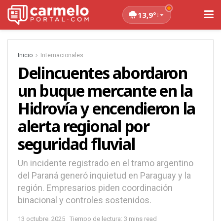
13,9°
↓
Inicio
Internacionales
Delincuentes abordaron
un buque mercante en la
Hidrovía y encendieron la
alerta regional por
seguridad fluvial
Un incidente registrado en el tramo argentino
del Paraná generó inquietud en Paraguay y la
región. Empresarios piden coordinación
binacional y controles sostenidos.
13 octubre, 2025
Tiempo de lectura: 3 mins read