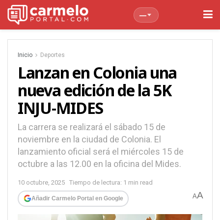
—
Inicio
Deportes
Lanzan en Colonia una
nueva edición de la 5K
INJU-MIDES
La carrera se realizará el sábado 15 de
noviembre en la ciudad de Colonia. El
lanzamiento oficial será el miércoles 15 de
octubre a las 12.00 en la oficina del Mides.
10 octubre, 2025
Tiempo de lectura: 1 min read
A
A
Añadir Carmelo Portal en Google