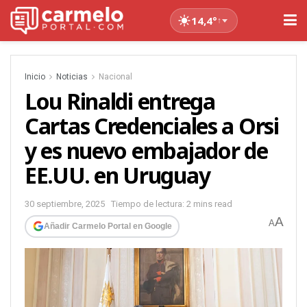
14,4°
↑
Inicio
Noticias
Nacional
Lou Rinaldi entrega
Cartas Credenciales a Orsi
y es nuevo embajador de
EE.UU. en Uruguay
30 septiembre, 2025
Tiempo de lectura: 2 mins read
A
A
Añadir Carmelo Portal en Google