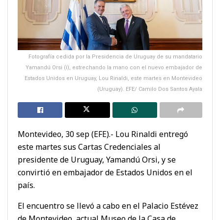
Fotografía cedida por la Presidencia de Uruguay de su mandatario
Yamandú Orsi (i), estrechando la mano con el nuevo embajador de
Estados Unidos en Uruguay, Lou Rinaldi, este martes en Montevideo
(Uruguay). EFE/ Camilo Dos Santos Ayala
Montevideo, 30 sep (EFE).- Lou Rinaldi entregó
este martes sus Cartas Credenciales al
presidente de Uruguay, Yamandú Orsi, y se
convirtió en embajador de Estados Unidos en el
país.
El encuentro se llevó a cabo en el Palacio Estévez
de Montevideo, actual Museo de la Casa de