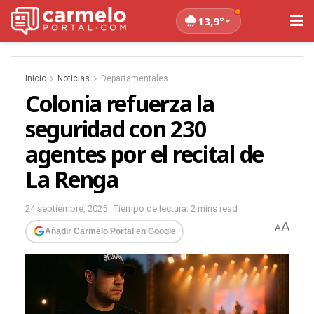
13,9°
Inicio
Noticias
Departamentales
Colonia refuerza la
seguridad con 230
agentes por el recital de
La Renga
24 septiembre, 2025
Tiempo de lectura: 2 mins read
A
A
Añadir Carmelo Portal en Google